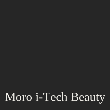
no progettati con materiali selezionati, dotati di sensore integrato S
a di superficie trattata.
Tip in zaffiro per garantire la protezione ottimale e la massima affidab
azione.
 dei nostri Laser professionali (medicali ed estetici) nato dall’ascolto a
Moro i-Tech Beauty
Star®.