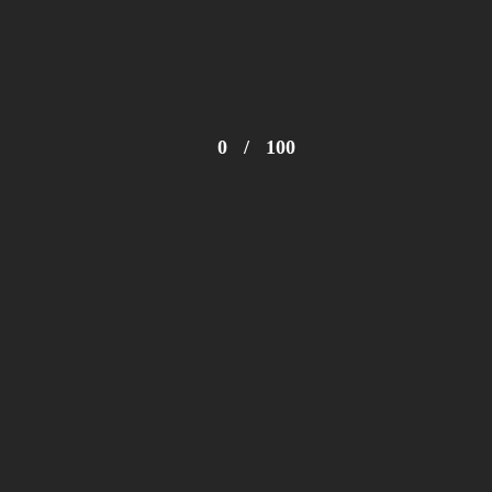
0
/
100
Visualizza la brochure Mediostar Monolith