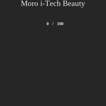
Moro i-Tech Beauty
0
/
100
© 2023 MORO I-TECH BEAUTY – Powered by
Imbrogno
Comunicazione
+39 349 888 2768
Parla con la nostra AI